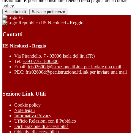
disabilitati. È possibile consultare l'elenco nella pagina della cookie
policy.
Accetta tutti
Salva le preferenze
IIS Nicolucci - Reggio
Contatti
IIS Nicolucci - Reggio
Via Pirandello, 7 - 03036 Isola del liri (FR)
Tel:
+39 0776 1806306
Email:
fris02600d@istruzione.it
Link per inviare una mail
PEC:
fris02600d@pec.istruzione.it
Link per inviare una mail
Sezione Link Utili
Cookie policy
Note legali
Informativa Privacy
Ufficio Relazioni con il Pubblico
Dichiarazione di accessibilità
Obiettivi di accessibilità