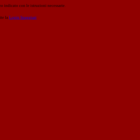
o indicato con le istruzioni necessarie.
ite la
Login Spaggiari