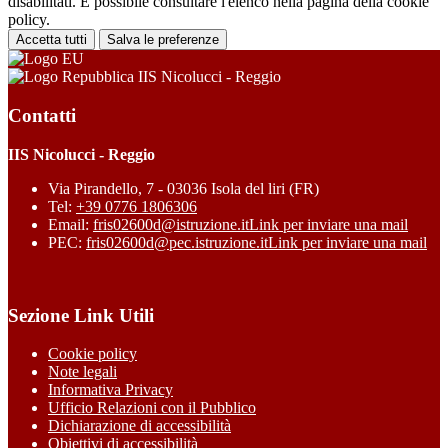
disabilitati. È possibile consultare l'elenco nella pagina della cookie
policy.
Accetta tutti
Salva le preferenze
IIS Nicolucci - Reggio
Contatti
IIS Nicolucci - Reggio
Via Pirandello, 7 - 03036 Isola del liri (FR)
Tel:
+39 0776 1806306
Email:
fris02600d@istruzione.it
Link per inviare una mail
PEC:
fris02600d@pec.istruzione.it
Link per inviare una mail
Sezione Link Utili
Cookie policy
Note legali
Informativa Privacy
Ufficio Relazioni con il Pubblico
Dichiarazione di accessibilità
Obiettivi di accessibilità