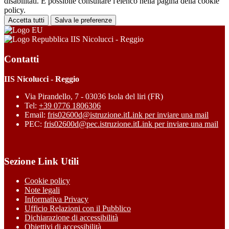
disabilitati. È possibile consultare l'elenco nella pagina della cookie
policy.
Accetta tutti
Salva le preferenze
IIS Nicolucci - Reggio
Contatti
IIS Nicolucci - Reggio
Via Pirandello, 7 - 03036 Isola del liri (FR)
Tel:
+39 0776 1806306
Email:
fris02600d@istruzione.it
Link per inviare una mail
PEC:
fris02600d@pec.istruzione.it
Link per inviare una mail
Sezione Link Utili
Cookie policy
Note legali
Informativa Privacy
Ufficio Relazioni con il Pubblico
Dichiarazione di accessibilità
Obiettivi di accessibilità