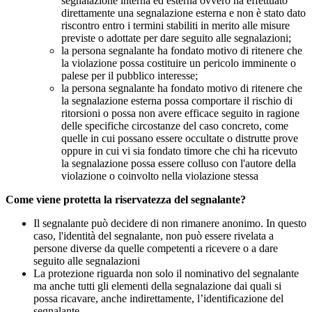
segnalazione interna ed esterna ovvero ha effettuato
direttamente una segnalazione esterna e non è stato dato
riscontro entro i termini stabiliti in merito alle misure
previste o adottate per dare seguito alle segnalazioni;
la persona segnalante ha fondato motivo di ritenere che
la violazione possa costituire un pericolo imminente o
palese per il pubblico interesse;
la persona segnalante ha fondato motivo di ritenere che
la segnalazione esterna possa comportare il rischio di
ritorsioni o possa non avere efficace seguito in ragione
delle specifiche circostanze del caso concreto, come
quelle in cui possano essere occultate o distrutte prove
oppure in cui vi sia fondato timore che chi ha ricevuto
la segnalazione possa essere colluso con l'autore della
violazione o coinvolto nella violazione stessa
Come viene protetta la riservatezza del segnalante?
Il segnalante può decidere di non rimanere anonimo. In questo
caso, l'identità del segnalante, non può essere rivelata a
persone diverse da quelle competenti a ricevere o a dare
seguito alle segnalazioni
La protezione riguarda non solo il nominativo del segnalante
ma anche tutti gli elementi della segnalazione dai quali si
possa ricavare, anche indirettamente, l’identificazione del
segnalante