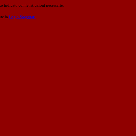
o indicato con le istruzioni necessarie.
ite la
Login Spaggiari