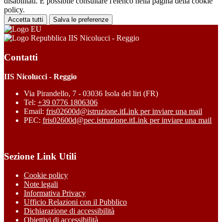
disabilitati. È possibile consultare l'elenco nella pagina della cookie
policy.
Accetta tutti
Salva le preferenze
IIS Nicolucci - Reggio
Contatti
IIS Nicolucci - Reggio
Via Pirandello, 7 - 03036 Isola del liri (FR)
Tel:
+39 0776 1806306
Email:
fris02600d@istruzione.it
Link per inviare una mail
PEC:
fris02600d@pec.istruzione.it
Link per inviare una mail
Sezione Link Utili
Cookie policy
Note legali
Informativa Privacy
Ufficio Relazioni con il Pubblico
Dichiarazione di accessibilità
Obiettivi di accessibilità