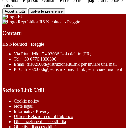
disabilitati. È possibile consultare l'elenco nella pagina della cookie
policy.
Accetta tutti
Salva le preferenze
IIS Nicolucci - Reggio
Contatti
IIS Nicolucci - Reggio
Via Pirandello, 7 - 03036 Isola del liri (FR)
Tel:
+39 0776 1806306
Email:
fris02600d@istruzione.it
Link per inviare una mail
PEC:
fris02600d@pec.istruzione.it
Link per inviare una mail
Sezione Link Utili
Cookie policy
Note legali
Informativa Privacy
Ufficio Relazioni con il Pubblico
Dichiarazione di accessibilità
Obiettivi di accessibilità