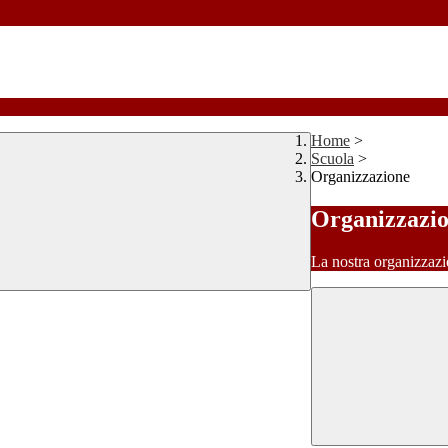
Home
>
Scuola
>
Organizzazione
Organizzazi
La nostra organizzazi