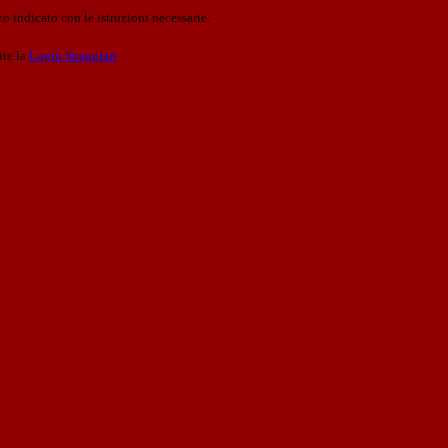
o indicato con le istruzioni necessarie.
ite la
Login Spaggiari