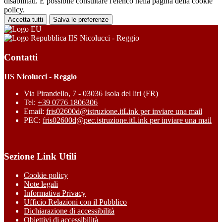
disabilitati. È possibile consultare l'elenco nella pagina della cookie
policy.
Accetta tutti
Salva le preferenze
IIS Nicolucci - Reggio
Contatti
IIS Nicolucci - Reggio
Via Pirandello, 7 - 03036 Isola del liri (FR)
Tel:
+39 0776 1806306
Email:
fris02600d@istruzione.it
Link per inviare una mail
PEC:
fris02600d@pec.istruzione.it
Link per inviare una mail
Sezione Link Utili
Cookie policy
Note legali
Informativa Privacy
Ufficio Relazioni con il Pubblico
Dichiarazione di accessibilità
Obiettivi di accessibilità