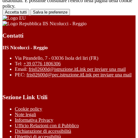
disabilitati. È possibile consultare l'elenco nella pagina della cookie
policy.
Accetta tutti
Salva le preferenze
IIS Nicolucci - Reggio
Contatti
IIS Nicolucci - Reggio
Via Pirandello, 7 - 03036 Isola del liri (FR)
Tel:
+39 0776 1806306
Email:
fris02600d@istruzione.it
Link per inviare una mail
PEC:
fris02600d@pec.istruzione.it
Link per inviare una mail
Sezione Link Utili
Cookie policy
Note legali
Informativa Privacy
Ufficio Relazioni con il Pubblico
Dichiarazione di accessibilità
Obiettivi di accessibilità