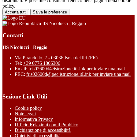
disabilitati. È possibile consultare l'elenco nella pagina della cookie
policy.
Accetta tutti
Salva le preferenze
IIS Nicolucci - Reggio
Contatti
IIS Nicolucci - Reggio
Via Pirandello, 7 - 03036 Isola del liri (FR)
Tel:
+39 0776 1806306
Email:
fris02600d@istruzione.it
Link per inviare una mail
PEC:
fris02600d@pec.istruzione.it
Link per inviare una mail
Sezione Link Utili
Cookie policy
Note legali
Informativa Privacy
Ufficio Relazioni con il Pubblico
Dichiarazione di accessibilità
Obiettivi di accessibilità