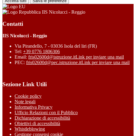
Accetta tutti
Salva le preferenze
IIS Nicolucci - Reggio
Contatti
IIS Nicolucci - Reggio
Via Pirandello, 7 - 03036 Isola del liri (FR)
Tel:
+39 0776 1806306
Email:
fris02600d@istruzione.it
Link per inviare una mail
PEC:
fris02600d@pec.istruzione.it
Link per inviare una mail
Sezione Link Utili
Cookie policy
Note legali
Informativa Privacy
Ufficio Relazioni con il Pubblico
Dichiarazione di accessibilità
Obiettivi di accessibilità
Whistleblowing
Gestione consensi cookie