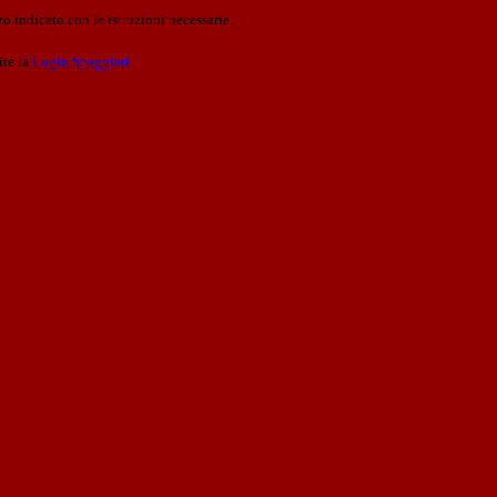
o indicato con le istruzioni necessarie.
ite la
Login Spaggiari