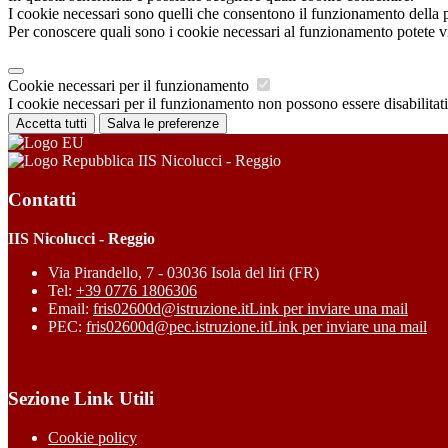
I cookie necessari sono quelli che consentono il funzionamento della pi
Per conoscere quali sono i cookie necessari al funzionamento potete v
Cookie necessari per il funzionamento
I cookie necessari per il funzionamento non possono essere disabilitati.
Accetta tutti
Salva le preferenze
IIS Nicolucci - Reggio
Contatti
IIS Nicolucci - Reggio
Via Pirandello, 7 - 03036 Isola del liri (FR)
Tel:
+39 0776 1806306
Email:
fris02600d@istruzione.it
Link per inviare una mail
PEC:
fris02600d@pec.istruzione.it
Link per inviare una mail
Sezione Link Utili
Cookie policy