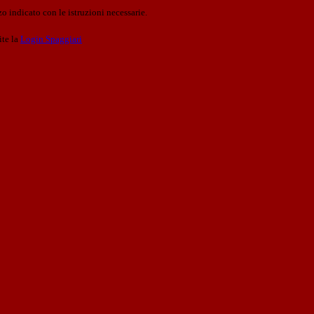
o indicato con le istruzioni necessarie.
ite la
Login Spaggiari