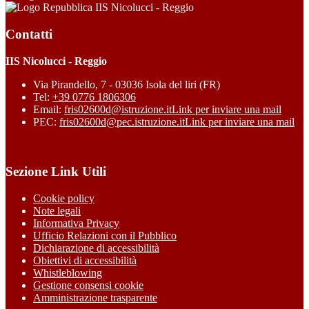
IIS Nicolucci - Reggio
Contatti
IIS Nicolucci - Reggio
Via Pirandello, 7 - 03036 Isola del liri (FR)
Tel:
+39 0776 1806306
Email:
fris02600d@istruzione.it
Link per inviare una mail
PEC:
fris02600d@pec.istruzione.it
Link per inviare una mail
Sezione Link Utili
Cookie policy
Note legali
Informativa Privacy
Ufficio Relazioni con il Pubblico
Dichiarazione di accessibilità
Obiettivi di accessibilità
Whistleblowing
Gestione consensi cookie
Amministrazione trasparente